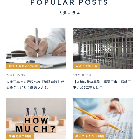
POPULAR POSTS
人気コラム
知っておきたい知識
コストを抑える
2021.06.02
2021.03.19
内装工事でも行政への「確認申請」が
【店舗内装の裏側】軽天工事、軽鉄工
必要？！詳しく解説します。
事、LGS工事とは？
店舗内装の知識
知っておきたい知識