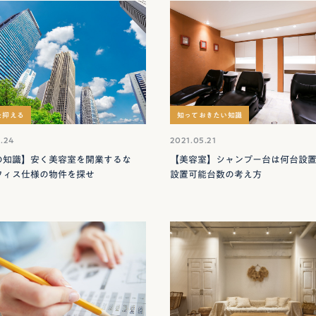
を抑える
知っておきたい知識
.24
2021.05.21
の知識】安く美容室を開業するな
【美容室】シャンプー台は何台設
フィス仕様の物件を探せ
設置可能台数の考え方