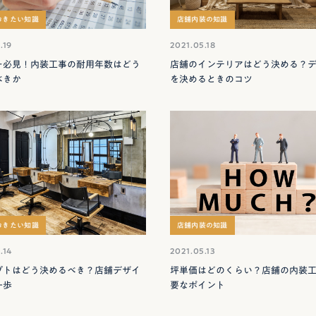
おきたい知識
店舗内装の知識
.19
2021.05.18
ー必見！内装工事の耐用年数はどう
店舗のインテリアはどう決める？
べきか
を決めるときのコツ
おきたい知識
店舗内装の知識
.14
2021.05.13
プトはどう決めるべき？店舗デザイ
坪単価はどのくらい？店舗の内装
一歩
要なポイント