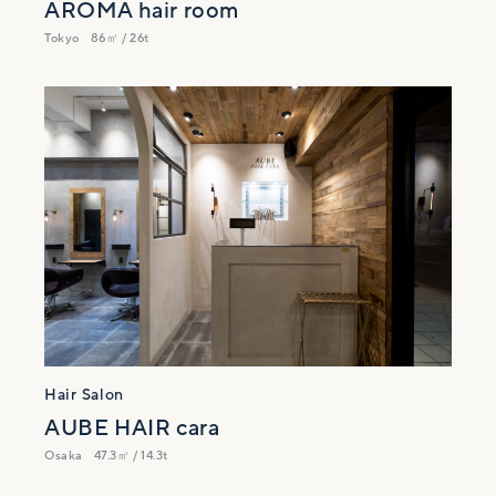
AROMA hair room
Tokyo
86㎡ / 26t
Hair Salon
AUBE HAIR cara
Osaka
47.3㎡ / 14.3t