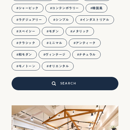
シャービック
コンテンポラリー
韓国風
ラグジュアリー
シンプル
インダストリアル
スペイシー
モダン
メタリック
クラシック
ミニマル
アンティーク
和モダン
ヴィンテージ
ナチュラル
モノトーン
オリエンタル
SEARCH