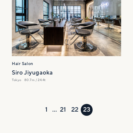
Hair Salon
Siro Jiyugaoka
Tokyo
80.7m / 24.4t
1
…
21
22
23