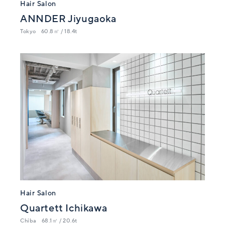
Hair Salon
ANNDER Jiyugaoka
Tokyo
60.8㎡ / 18.4t
Hair Salon
Quartett Ichikawa
Chiba
68.1㎡ / 20.6t