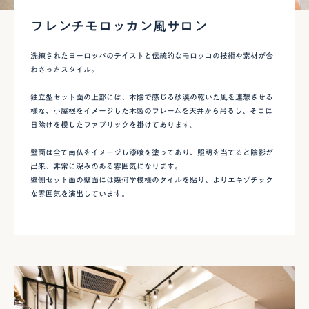
フレンチモロッカン風サロン
洗練されたヨーロッパのテイストと伝統的なモロッコの技術や素材が合
わさったスタイル。
独立型セット面の上部には、木陰で感じる砂漠の乾いた風を連想させる
様な、小屋根をイメージした木製のフレームを天井から吊るし、そこに
日除けを模したファブリックを掛けてあります。
壁面は全て南仏をイメージし漆喰を塗ってあり、照明を当てると陰影が
出来、非常に深みのある雰囲気になります。
壁側セット面の壁面には幾何学模様のタイルを貼り、よりエキゾチック
な雰囲気を演出しています。