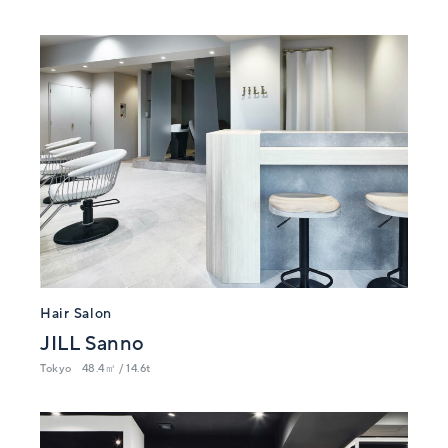
Hair Salon
JILL Sanno
Tokyo
48.4㎡ / 14.6t