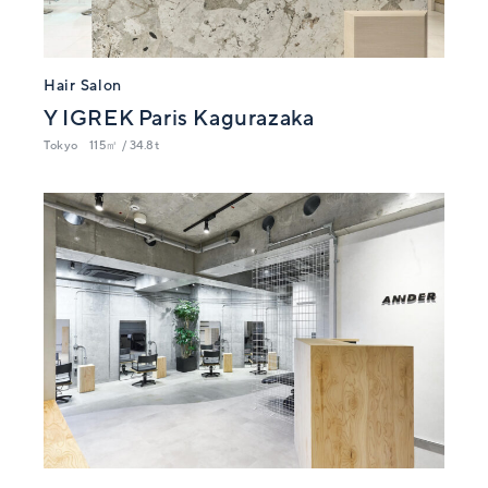
Hair Salon
Y IGREK Paris Kagurazaka
Tokyo
115㎡ / 34.8t