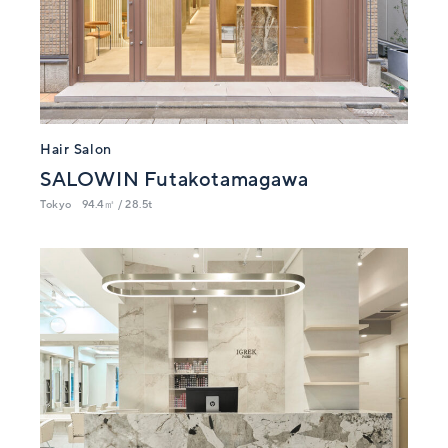
Hair Salon
SALOWIN Futakotamagawa
Tokyo
94.4㎡ / 28.5t