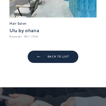
Hair Salon
Ulu by ohana
Kawasaki
45㎡ / 13.6t
BACK TO LIST