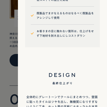
既製品でまかなえるものはなるべく既製品を
30
¥ 8,200,000
アレンジして使用
坪
お客さまの目に触れない箇所は、仕上げをせ
神奈川県某所のロードサイドの物件です。 45坪ある物件ですが、内装費を
ず下地材を剥き出しにしコストダウン
抑えるため30坪に縮小して計画する必要があり、セット面14席、シャンプ
ー3台設置することがお客さまのご要望でした。また、ロードサイド店のた
め店内が外から全て見渡せるレイアウトが求められていました。
VIEW DETAIL
DESIGN
最終仕上がり
05
全体的にグレートーンでクールにまとめつつ、壁面
に貼ったタイルはツヤを出し、無機質になりすぎな
89㎡ / 27t
いように工夫。セット面の天板にナチュラルな木目