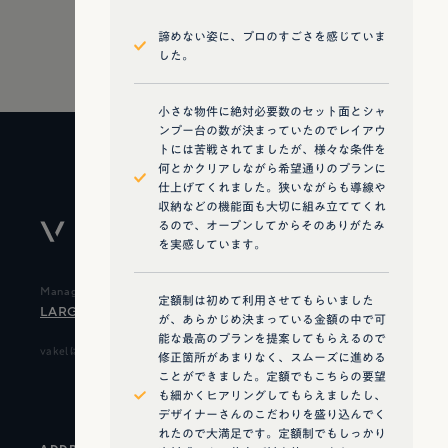
＠vakel
諦めない姿に、プロのすごさを感じていま
した。
弊社LINEアカウント
小さな物件に絶対必要数のセット面とシャ
ンプー台の数が決まっていたのでレイアウ
トには苦戦されてましたが、様々な条件を
何とかクリアしながら希望通りのプランに
仕上げてくれました。狭いながらも導線や
収納などの機能面も大切に組み立ててくれ
るので、オープンしてからそのありがたみ
を実感しています。
Management by
定額制は初めて利用させてもらいました
LARGO DESIGN STUDIO
が、あらかじめ決まっている金額の中で可
能な最高のプランを提案してもらえるので
vakelは株式会社LARGO(ラルゴ)が運営しています。
修正箇所があまりなく、スムーズに進める
ことができました。定額でもこちらの要望
も細かくヒアリングしてもらえましたし、
デザイナーさんのこだわりを盛り込んでく
れたので大満足です。定額制でもしっかり