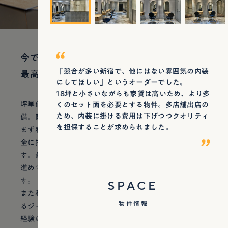
今できる、
「競合が多い新宿で、他にはない雰囲気の内装
最高の空間を。
にしてほしい」というオーダーでした。
18坪と小さいながらも家賃は高いため、より多
坪単価や費用、レイアウト、デザイン(内装)、機能、設
くのセット面を必要とする物件。多店舗出店の
ため、内装に掛ける費用は下げつつクオリティ
備。限られた条件の中で何をこだわり、何を削るのか。
を担保することが求められました。
まず私たちは、お客様によって異なる好みや判断軸を完
全に把握するため、あらゆる角度から質問を投げかけま
す。最適解へとたどり着く速さと正確さが、低コストで
進めていくためにいちばん重要だと考えているからで
す。
SPACE
また私たちには、これまであらゆる条件のもと、あらゆ
物件情報
るジャンルのデザインを手掛けてきた自負があります。
経験に裏打ちされた引き出しの多さもまた、低コストを