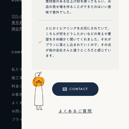
ADDRESS
素材感のある仕上げ材を使ってもらい、お
店の見せ場を作ることができたのはいい意
味で意外でした。
105-6923
東京都港区虎ノ門4-1-1
とにかくヒアリングを大切にされていて、
神谷町トラストタワー23階
こちらが何をどうしたかいなどの考えや要
望をきめ細かく聞いてくれました。それが
プランに落とし込まれていくので、その点
が他の会社さんと違うところだと感じてい
CONTENTS
ます。
私たちについて
施工事例
料金について
CONTACT
お客様の声・内装の知識
よくあるご質問
よくあるご質問
お問い合わせ
プライバシーポリシー