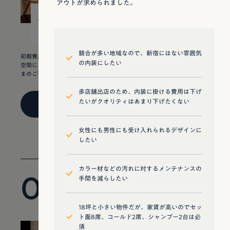
アウトが求められました。
15
¥ 5,950,000
坪
競合が多い地域なので、新宿にはない雰囲気
初期費用は抑えたい。 けれどこの街にはない、スタイリッシュでクールな
の内装にしたい
空間にしたい。そして、できる限り広く見せたい。美容室初出店のお客さ
まのご要望は、いかにして着地をしたのか。
多店舗出店のため、内装に掛ける費用は下げ
たいがクオリティはあまり下げたくない
VIEW DETAIL
女性にも男性にも受け入れられるデザインに
したい
カラー材などの汚れに対するメンテナンスの
02
手間を減らしたい
53㎡ / 16t
18坪と小さい物件だが、家賃が高いのでセッ
ト面8席、コールド2席、シャンプー2台は必
須