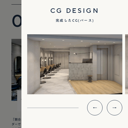
CG DESIGN
03
完成したCG(パース)
59㎡ / 18t
18
¥ 6,400,000
坪
「競合が多い新宿で、他にはない雰囲気の内装にしてほしい」というオー
ダーでした。 18坪と小さいながらも家賃は高いため、より多くのセット面