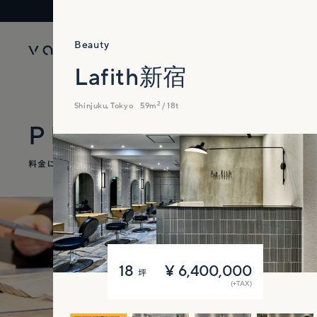
店舗設計・デザイン・内装工事のvakel
Beauty
Lafith新宿
2
Shinjuku, Tokyo
59m
/ 18t
PRICE
料金について
18
¥
6,400,000
坪