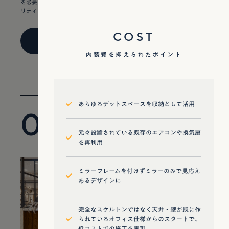
を必要とする物件。多店舗出店のため、内装に掛ける費用は下げつつクオ
リティを担保することが求められました。
COST
VIEW DETAIL
内装費を抑えられたポイント
あらゆるデットスペースを収納として活用
04
99㎡ / 30t
元々設置されている既存のエアコンや換気扇
を再利用
ミラーフレームを付けずミラーのみで見応え
あるデザインに
完全なスケルトンではなく天井・壁が既に作
られているオフィス仕様からのスタートで、
低コストでの施工を実現