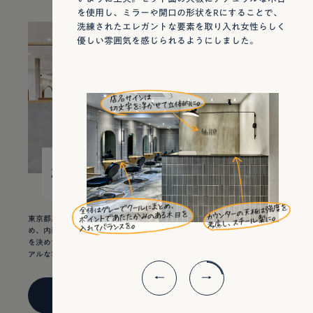
を使用し、ミラーや開口の形状をRにすることで、
洗練されたエレガントな要素を取り入れ女性らしく
優しい雰囲気を感じられるようにしました。
27
¥ 7,750,000
坪
東京都某所のロードサイドの物件です。 全国に多店舗出店されているた
め、内装単価をとにかく下げたいという依頼でした。 また、テーマカラー
を決めて各所に使用したい、女性が喜びそうなエレガントで、かつカジュ
アルな雰囲気にしたいといった具体的な要望を叶えた案件です。
VIEW DETAIL