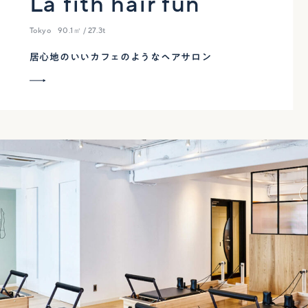
La fith hair fun
Tokyo
90.1㎡ / 27.3t
居心地のいいカフェのようなヘアサロン