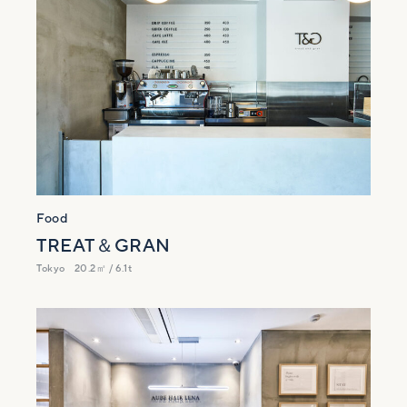
Food
TREAT＆GRAN
Tokyo
20.2㎡ / 6.1t