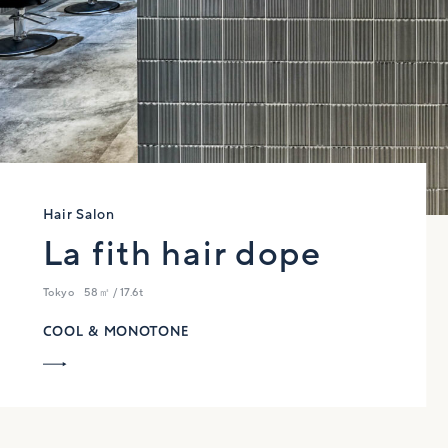
Hair Salon
La fith hair dope
Tokyo
58㎡ / 17.6t
COOL & MONOTONE