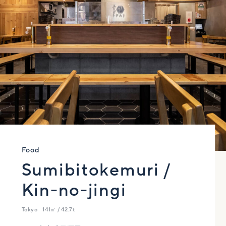
Food
Sumibitokemuri /
Kin-no-jingi
Tokyo
141㎡ / 42.7t