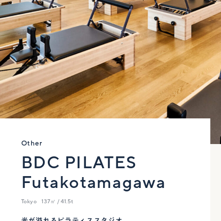
Other
BDC PILATES
Futakotamagawa
Tokyo
137㎡ / 41.5t
光が溢れるピラティススタジオ