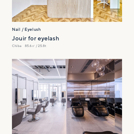
Nail / Eyelush
Jouir for eyelash
Chiba
85.6㎡ / 25.8t