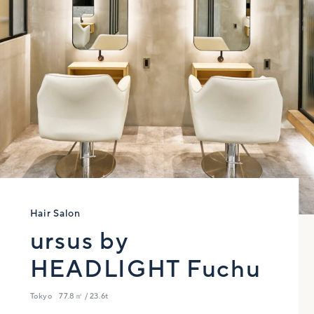
Hair Salon
ursus by
HEADLIGHT Fuchu
Tokyo
77.8㎡ / 23.6t