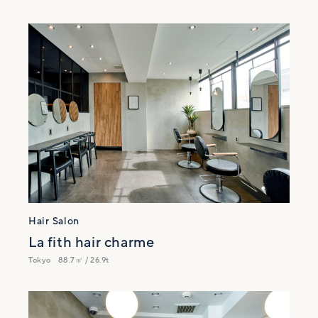
Hair Salon
La fith hair charme
Tokyo
88.7㎡ / 26.9t