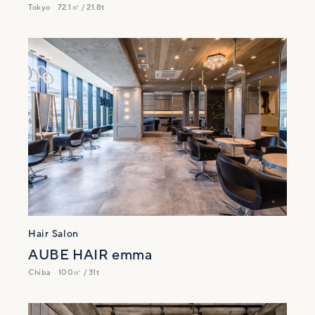
Tokyo
72.1㎡ / 21.8t
Hair Salon
AUBE HAIR emma
Chiba
100㎡ / 31t