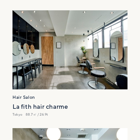
Hair Salon
La fith hair charme
Tokyo
88.7㎡ / 26.9t