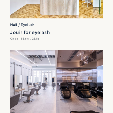
Nail / Eyelush
Jouir for eyelash
Chiba
85.6㎡ / 25.8t