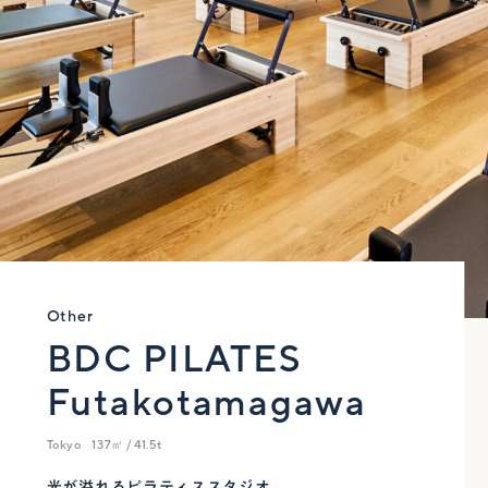
Other
BDC PILATES
Futakotamagawa
Tokyo
137㎡ / 41.5t
光が溢れるピラティススタジオ