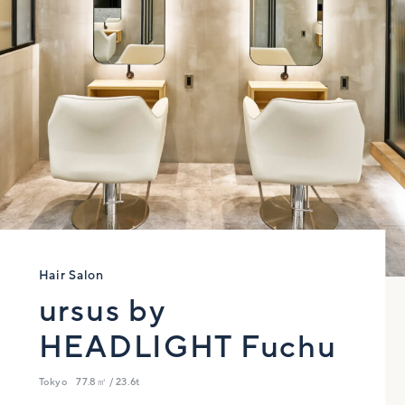
Hair Salon
ursus by
HEADLIGHT Fuchu
Tokyo
77.8㎡ / 23.6t