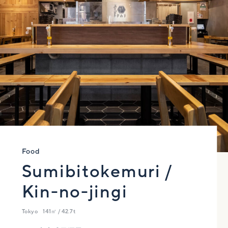
Food
Sumibitokemuri /
Kin-no-jingi
Tokyo
141㎡ / 42.7t