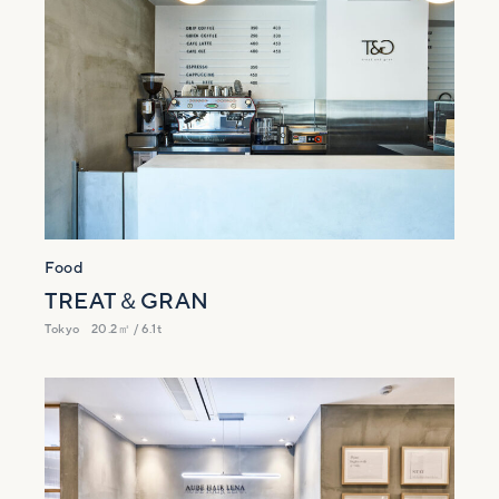
Food
TREAT＆GRAN
Tokyo
20.2㎡ / 6.1t