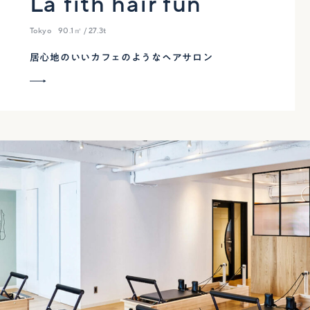
La fith hair fun
Tokyo
90.1㎡ / 27.3t
居心地のいいカフェのようなヘアサロン