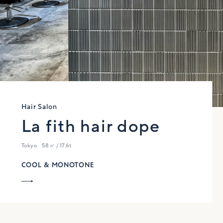
Hair Salon
La fith hair dope
Tokyo
58㎡ / 17.6t
COOL & MONOTONE