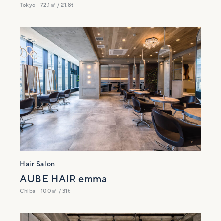
Tokyo
72.1㎡ / 21.8t
Hair Salon
AUBE HAIR emma
Chiba
100㎡ / 31t