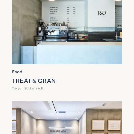
Food
TREAT＆GRAN
Tokyo
20.2㎡ / 6.1t