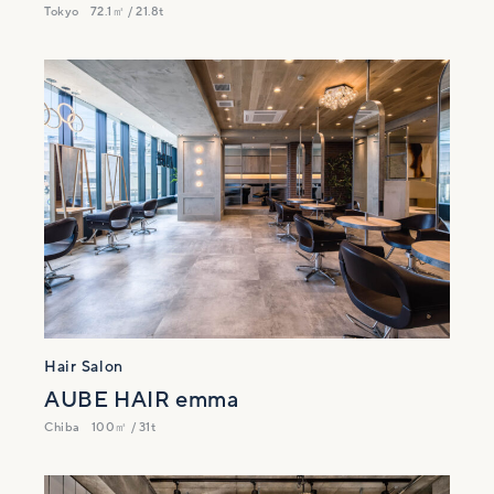
Tokyo
72.1㎡ / 21.8t
Hair Salon
AUBE HAIR emma
Chiba
100㎡ / 31t