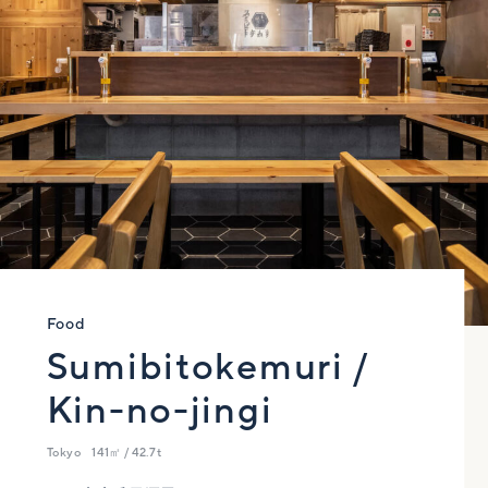
Food
Sumibitokemuri /
Kin-no-jingi
Tokyo
141㎡ / 42.7t