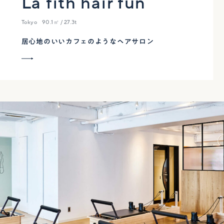
La fith hair fun
Tokyo
90.1㎡ / 27.3t
居心地のいいカフェのようなヘアサロン