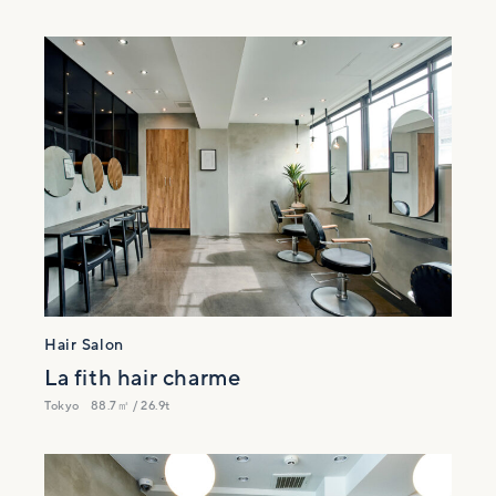
Hair Salon
La fith hair charme
Tokyo
88.7㎡ / 26.9t