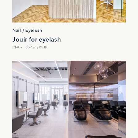
Nail / Eyelush
Jouir for eyelash
Chiba
85.6㎡ / 25.8t