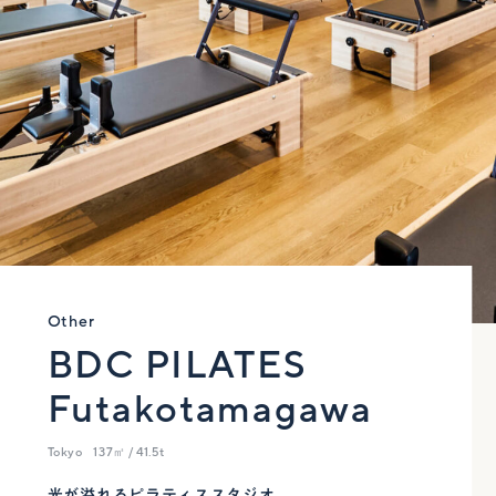
Other
BDC PILATES
Futakotamagawa
Tokyo
137㎡ / 41.5t
光が溢れるピラティススタジオ