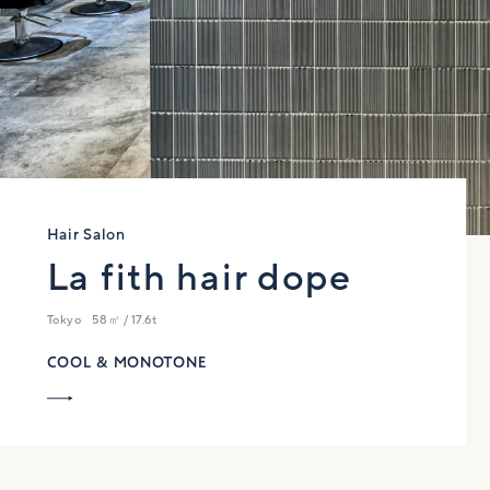
Hair Salon
La fith hair dope
Tokyo
58㎡ / 17.6t
COOL & MONOTONE