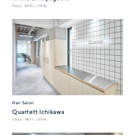
Tokyo
60.8㎡ / 18.4t
Hair Salon
Quartett Ichikawa
Chiba
68.1㎡ / 20.6t