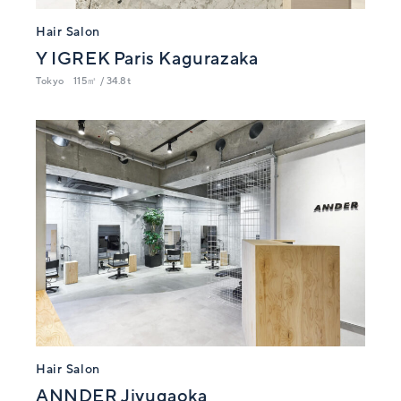
Hair Salon
Y IGREK Paris Kagurazaka
Tokyo
115㎡ / 34.8t
Hair Salon
ANNDER Jiyugaoka