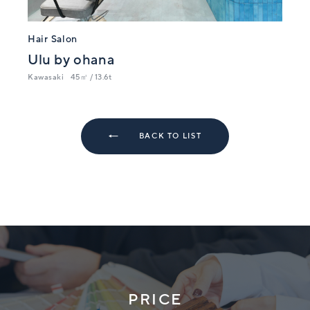
Hair Salon
Ulu by ohana
Kawasaki
45㎡ / 13.6t
BACK TO LIST
PRICE