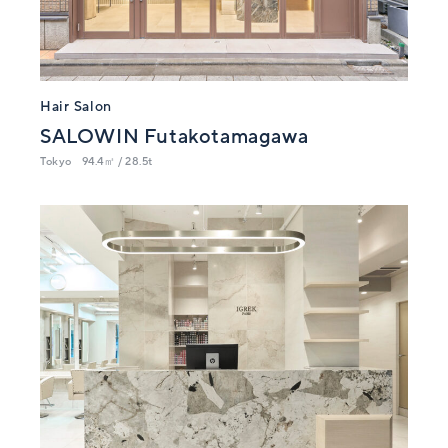
Hair Salon
SALOWIN Futakotamagawa
Tokyo
94.4㎡ / 28.5t