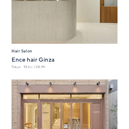
Hair Salon
Ence hair Ginza
Tokyo
93.2㎡ / 28.19t