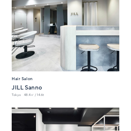
Hair Salon
JILL Sanno
Tokyo
48.4㎡ / 14.6t