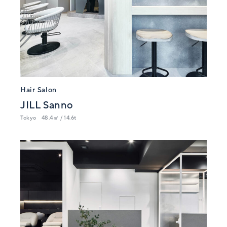
Hair Salon
JILL Sanno
Tokyo
48.4㎡ / 14.6t