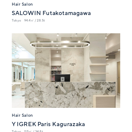
Hair Salon
SALOWIN Futakotamagawa
Tokyo
94.4㎡ / 28.5t
Hair Salon
Y IGREK Paris Kagurazaka
Tokyo
115㎡ / 34.8t