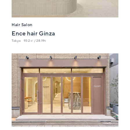
Hair Salon
Ence hair Ginza
Tokyo
93.2㎡ / 28.19t