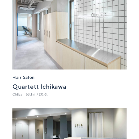
Hair Salon
Quartett Ichikawa
Chiba
68.1㎡ / 20.6t