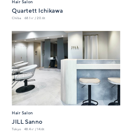
Hair Salon
Quartett Ichikawa
Chiba
68.1㎡ / 20.6t
Hair Salon
JILL Sanno
Tokyo
48.4㎡ / 14.6t