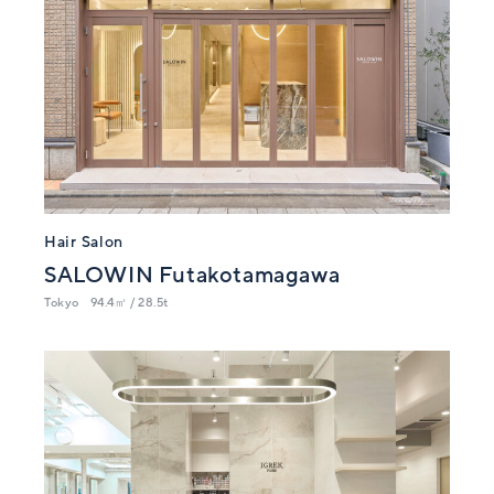
Hair Salon
SALOWIN Futakotamagawa
Tokyo
94.4㎡ / 28.5t