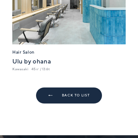
Hair Salon
Ulu by ohana
Kawasaki
45㎡ / 13.6t
BACK TO LIST