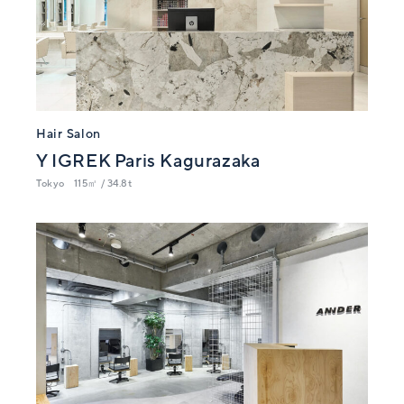
Hair Salon
Y IGREK Paris Kagurazaka
Tokyo
115㎡ / 34.8t