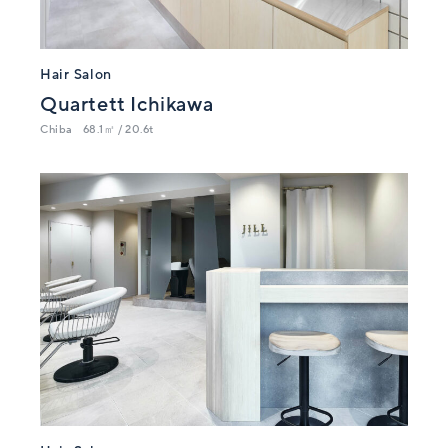
Hair Salon
Quartett Ichikawa
Chiba
68.1㎡ / 20.6t