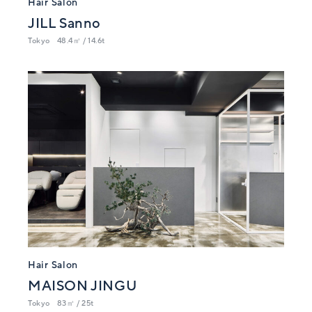
Hair Salon
JILL Sanno
Tokyo
48.4㎡ / 14.6t
Hair Salon
MAISON JINGU
Tokyo
83㎡ / 25t