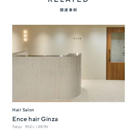
関連事例
Hair Salon
Ence hair Ginza
Tokyo
93.2㎡ / 28.19t