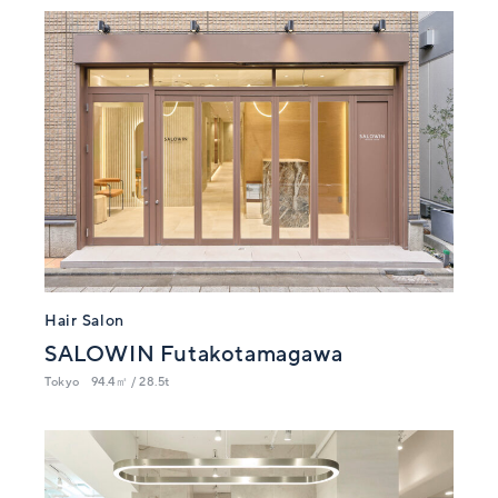
Hair Salon
SALOWIN Futakotamagawa
Tokyo
94.4㎡ / 28.5t