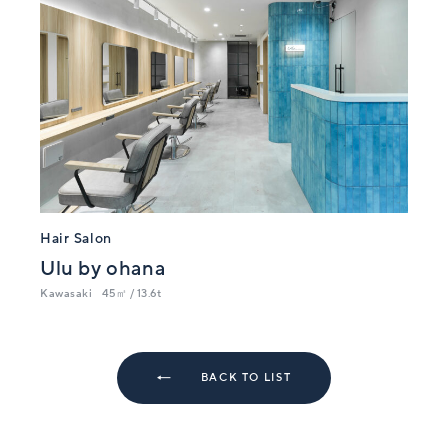
Hair Salon
Ulu by ohana
Kawasaki
45㎡ / 13.6t
BACK TO LIST