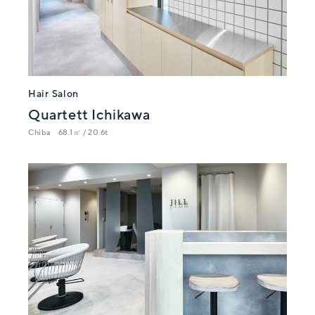
Hair Salon
Quartett Ichikawa
Chiba
68.1㎡ / 20.6t