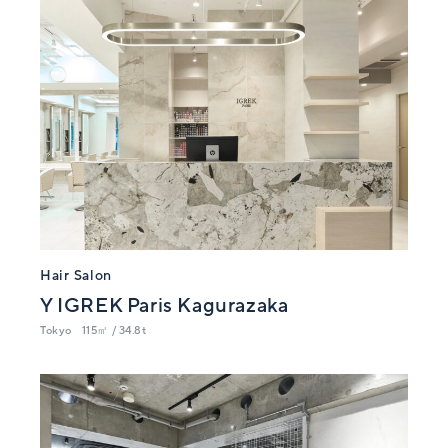
Hair Salon
Y IGREK Paris Kagurazaka
Tokyo
115㎡ / 34.8t