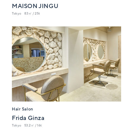
MAISON JINGU
Tokyo
83㎡ / 25t
Hair Salon
Frida Ginza
Tokyo
53.2㎡ / 16t