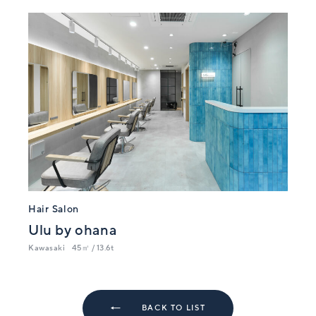
Hair Salon
Ulu by ohana
Kawasaki
45㎡ / 13.6t
BACK TO LIST