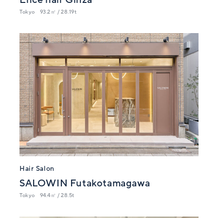
Ence hair Ginza
Tokyo
93.2㎡ / 28.19t
Hair Salon
SALOWIN Futakotamagawa
Tokyo
94.4㎡ / 28.5t