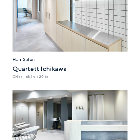
Hair Salon
Quartett Ichikawa
Chiba
68.1㎡ / 20.6t