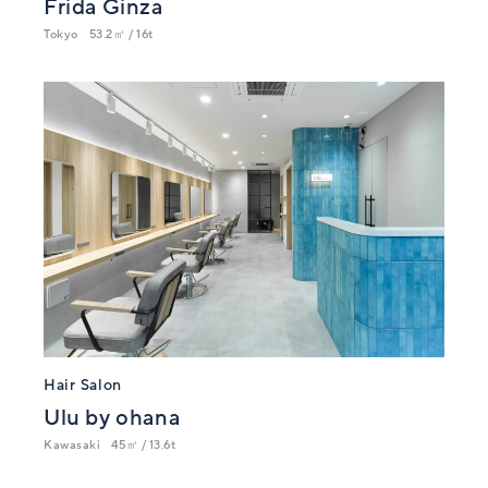
Frida Ginza
Tokyo
53.2㎡ / 16t
Hair Salon
Ulu by ohana
Kawasaki
45㎡ / 13.6t