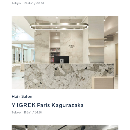
Tokyo
94.4㎡ / 28.5t
Hair Salon
Y IGREK Paris Kagurazaka
Tokyo
115㎡ / 34.8t