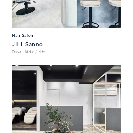
Hair Salon
JILL Sanno
Tokyo
48.4㎡ / 14.6t