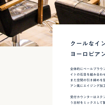
クールなイ
ヨーロピア
全体的にペールブラウ
イトの石目を組み合わ
また空間の引き締めを
アン風にエイジング加
受付カウンターはステ
う古材をミックスして