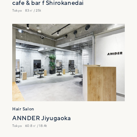
cafe & bar f Shirokanedai
Tokyo
83㎡ / 25t
Hair Salon
ANNDER Jiyugaoka
Tokyo
60.8㎡ / 18.4t