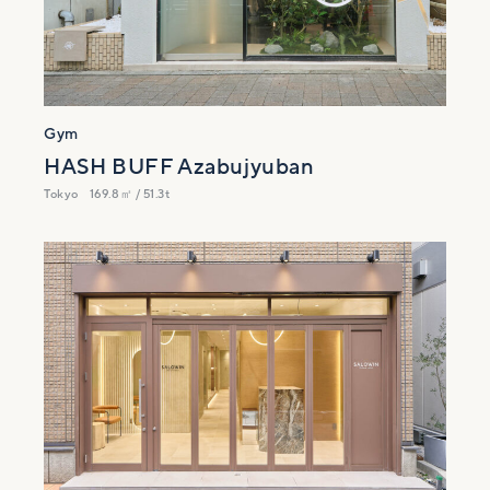
Gym
HASH BUFF Azabujyuban
Tokyo
169.8㎡ / 51.3t