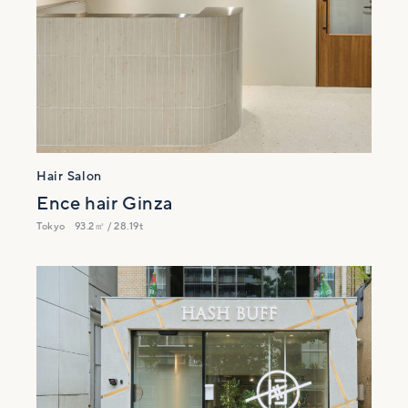
Hair Salon
Ence hair Ginza
Tokyo
93.2㎡ / 28.19t