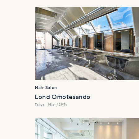
Hair Salon
Lond Omotesando
Tokyo
98㎡ / 29.7t