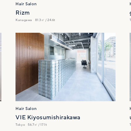
Hair Salon
Rizm
Kanagawa
81.3㎡ / 24.6t
Hair Salon
VIE Kiyosumishirakawa
Tokyo
56.7㎡ / 17.1t