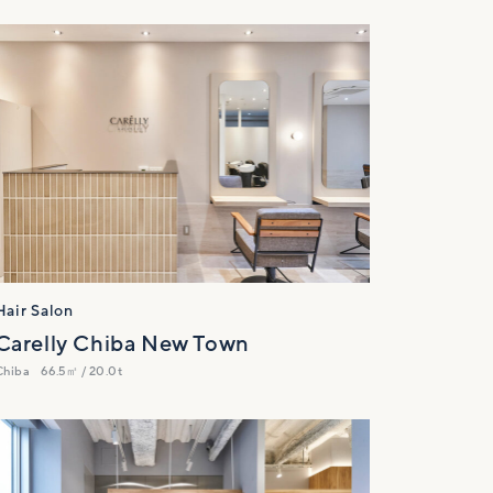
Hair Salon
Carelly Chiba New Town
Chiba
66.5㎡ / 20.0t