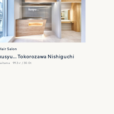
Hair Salon
kusyu… Tokorozawa Nishiguchi
Saitama
99.3㎡ / 30.0t