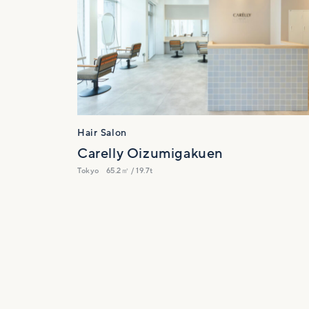
Hair Salon
Carelly Oizumigakuen
Tokyo
65.2㎡ / 19.7t