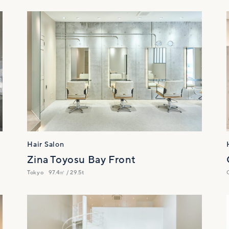
Hair Salon
Zina Toyosu Bay Front
Tokyo
97.4㎡ / 29.5t