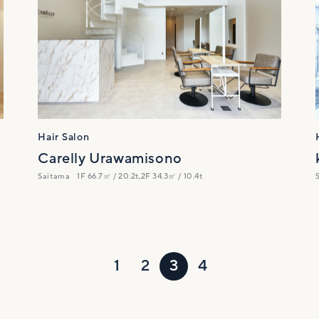
Hair Salon
Carelly Urawamisono
Saitama
1F 66.7㎡ / 20.2t,2F 34.3㎡ / 10.4t
1
2
3
4