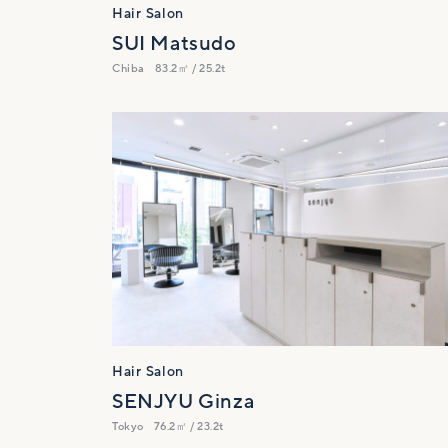
Hair Salon
SUI Matsudo
Chiba
83.2㎡ / 25.2t
Hair Salon
SENJYU Ginza
Tokyo
76.2㎡ / 23.2t